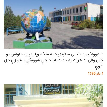
د ښوونځیو د داخلي ستونزو د له‌ منځه وړلو لپاره د اولس يو
ځاى والى: د هرات ولایت د بابا حاجي ښوونځي ستونزې حل
شوې
4 دلو 1395