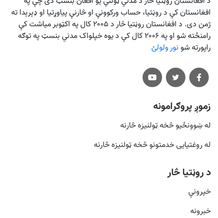
د افغانستان روڼتیا څار د مدني ټولنې یو افغان بنسټ دی چې په
افغانستان کې د روڼتیا، حساب ورکوونې او څارنې پیاوړتیا او ډېرېدا ته
ژمن دی. د افغانستان روڼتیا څار د ۲۰۰۵ کال په اکټوبر میاشت کې
رامنځته شو او په ۲۰۰۶ کال کې د یوه خپلواک مدني بنسټ په توګه
راپورته شو
نور ولولئ
زموږ پروګرامونه
له ښوونځيو څخه ټولنیزه څارنه
له روغتیایی خدمتونو څخه ټولنیزه څارنه
د روڼتیا څار
خپرونې
خبرونه