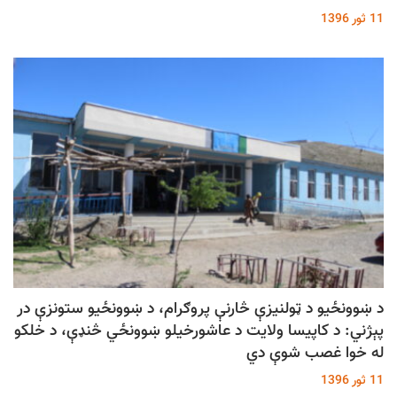
11 ثور 1396
د ښوونځيو د ټولنيزې څارنې پروګرام، د ښوونځيو ستونزې در
پېژني: د کاپيسا ولايت د عاشورخيلو ښوونځي څنډې، د خلکو
له خوا غصب شوې دي
11 ثور 1396