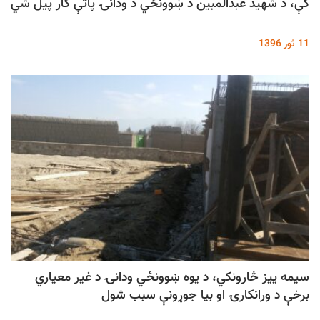
کې، د شهيد عبدالمبين د ښوونځي د ودانۍ پاتې کار پيل شي
11 ثور 1396
سيمه ييز څارونکي، د يوه ښوونځي ودانۍ د غير معياري
برخې د ورانکارۍ او بيا جوړونې سبب شول