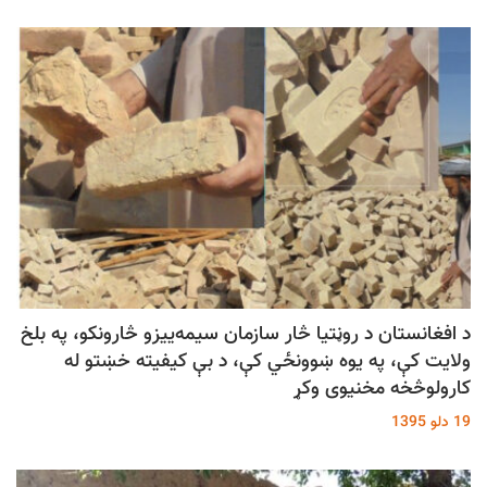
د افغانستان د روڼتیا څار سازمان سیمه‌ییزو څارونکو، په بلخ
ولایت کې، په یوه ښوونځي کې، د بې کیفیته خښتو له
کارولوڅخه مخنیوی وکړ
19 دلو 1395