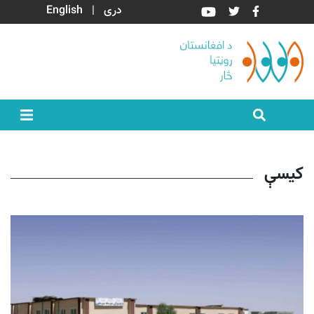
دری
|
English
کیسې