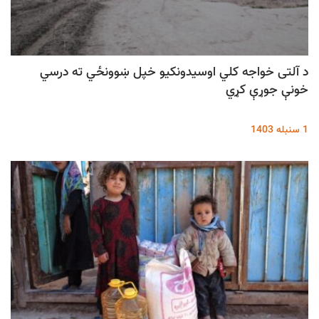
د آلتی خواجه کلي اوسیدونکیو خپل ښوونځي ته درسي
خونې جوړې کړي
1 سنبله 1403