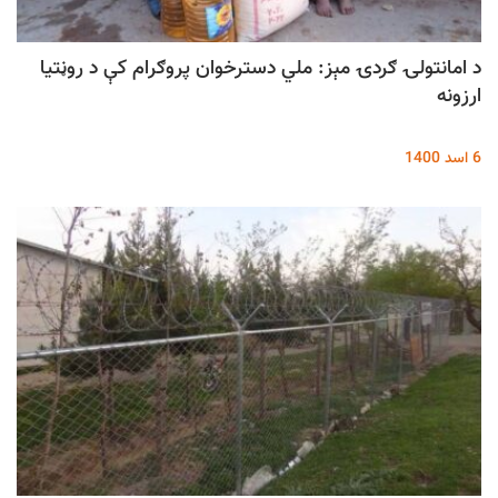
د امانتولۍ ګردۍ مېز: ملي دسترخوان پروګرام کې د روڼتیا
ارزونه
6 اسد 1400