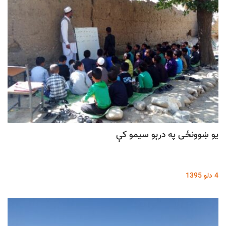
یو ښوونځی په درېو سیمو کې
4 دلو 1395