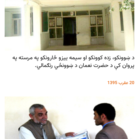
د ښوونکو، زده کوونکو او سیمه ییزو څارونکو په مرسته په
پروان کې د حضرت نعمان د ښوونځي رنګمالي.
20 عقرب 1395