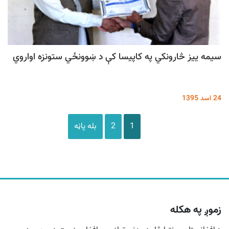
سیمه ییز څارونکي په کاپیسا کې د ښوونځي ستونزه اواروي
24 اسد 1395
1
2
بله پاڼه
زموږ په هکله