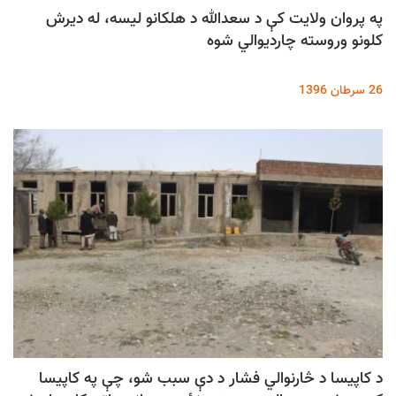
په پروان ولایت کې د سعدالله د هلکانو لیسه، له دیرش
کلونو وروسته چاردیوالي شوه
26 سرطان 1396
د کاپيسا د څارنوالي فشار د دې سبب شو، چې په کاپيسا