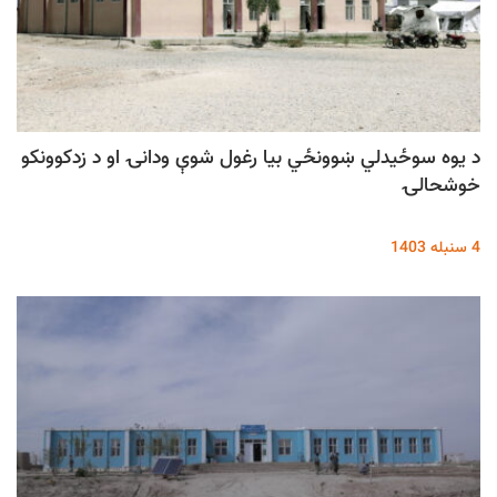
د یوه سوځیدلي ښوونځي بیا رغول شوې ودانۍ او د زدکوونکو
خوشحالۍ
4 سنبله 1403