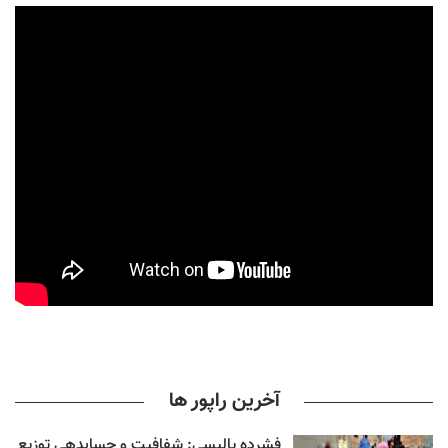
آخرین راپور ها
فشرده پالیسی: شفافیت و حسابدهی توزیع