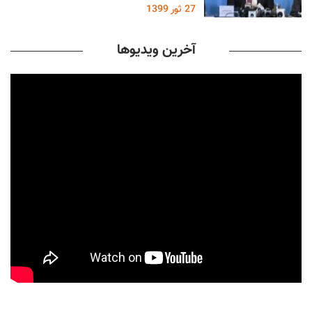
27 ثور 1399
آخرین ویدیوها